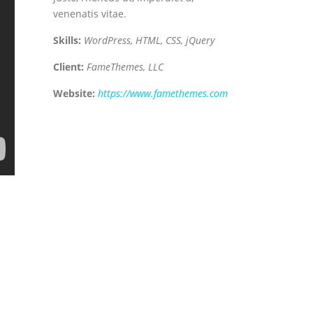
venenatis vitae.
Skills:
WordPress, HTML, CSS, jQuery
Client:
FameThemes, LLC
Website:
https://www.famethemes.com