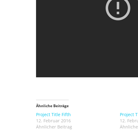
Ähnliche Beiträge
Project Title Fifth
Project T
12. Februar 2016
12. Febr
Ähnlicher Beitrag
Ähnliche