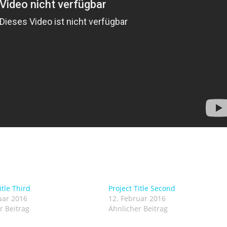
itle Third
Project Title Second
uar 2016
12. Februar 2016
r Beitrag
Ähnlicher Beitrag